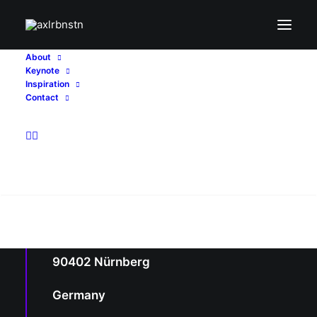
About
Keynote
Inspiration
Contact
Impressum & Policy
axlrbnstn
Search
Axel Rabenstein
Schlehengasse 17
90402 Nürnberg
Germany